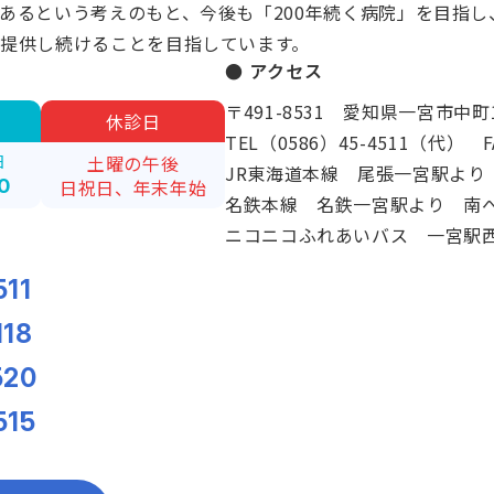
あるという考えのもと、今後も「200年続く病院」を目指
提供し続けることを目指しています。
● アクセス
〒491-8531 愛知県一宮市中町
休診日
TEL（0586）45-4511（代） FA
日
土曜の午後
JR東海道本線 尾張一宮駅より
0
日祝日、年末年始
名鉄本線 名鉄一宮駅より 南へ
。
ニコニコふれあいバス 一宮駅
511
118
520
515