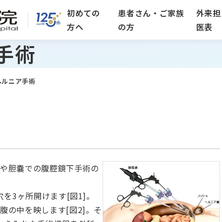
初めての
患者さん・ご家族
外来担
方へ
の方
医表
手術
ヘルニア手術
腸や胆嚢での腹腔鏡下手術の
を3ヶ所開けます[図1]。
腹の中を映します[図2]。そ