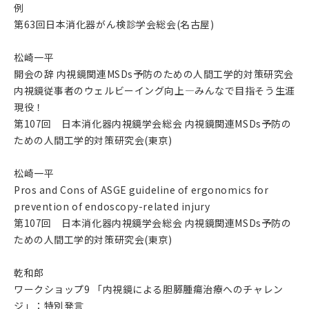
例
第63回日本消化器がん検診学会総会(名古屋)
松崎一平
開会の辞 内視鏡関連MSDs予防のための人間工学的対策研究会
内視鏡従事者のウェルビーイング向上―みんなで目指そう生涯
現役！
第107回 日本消化器内視鏡学会総会 内視鏡関連MSDs予防の
ための人間工学的対策研究会(東京)
松崎一平
Pros and Cons of ASGE guideline of ergonomics for
prevention of endoscopy-related injury
第107回 日本消化器内視鏡学会総会 内視鏡関連MSDs予防の
ための人間工学的対策研究会(東京)
乾和郎
ワークショップ9 「内視鏡による胆膵腫瘍治療へのチャレン
ジ」：特別発言