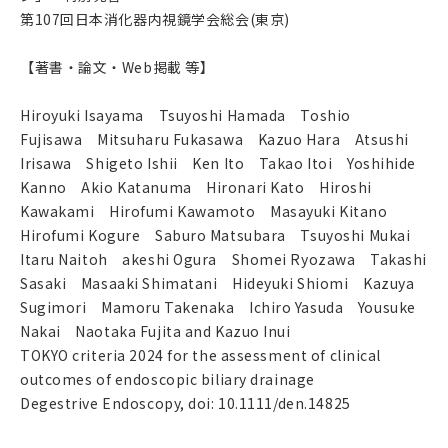
第107回日本消化器内視鏡学会総会(東京)
【著書・論文・Web掲載 等】
Hiroyuki Isayama Tsuyoshi Hamada Toshio
Fujisawa Mitsuharu Fukasawa Kazuo Hara Atsushi
Irisawa Shigeto Ishii Ken Ito Takao Itoi Yoshihide
Kanno Akio Katanuma Hironari Kato Hiroshi
Kawakami Hirofumi Kawamoto Masayuki Kitano
Hirofumi Kogure Saburo Matsubara Tsuyoshi Mukai
Itaru Naitoh akeshi Ogura Shomei Ryozawa Takashi
Sasaki Masaaki Shimatani Hideyuki Shiomi Kazuya
Sugimori Mamoru Takenaka Ichiro Yasuda Yousuke
Nakai Naotaka Fujita and Kazuo Inui
TOKYO criteria 2024 for the assessment of clinical
outcomes of endoscopic biliary drainage
Degestrive Endoscopy, doi: 10.1111/den.14825