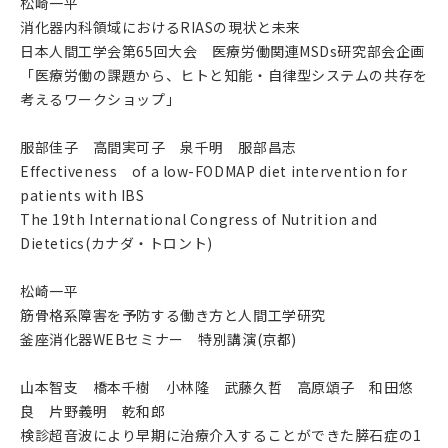
松崎一平
消化器内科領域におけるRIASの現状と未来
日本人間工学会第65回大会 医療労働関連MSDs研究部会企画
「医療労働の課題から、ヒトと知能・自律型システムの共存を
考えるワークショップ」
服部佳子 高間実可子 泉千明 服部昌志
Effectiveness of a low-FODMAP diet intervention for
patients with IBS
The 19th International Congress of Nutrition and
Dietetics(カナダ・トロント)
松崎一平
筋骨格系障害を予防する働き方と人間工学研究
釜座消化器WEBセミナー 特別講演(京都)
山本智支 橋本千樹 小林隆 武藤久哲 高原頌子 和田悠
良 片野義明
乾和郎
検診超音波により早期に治療介入することができた膵石症の1