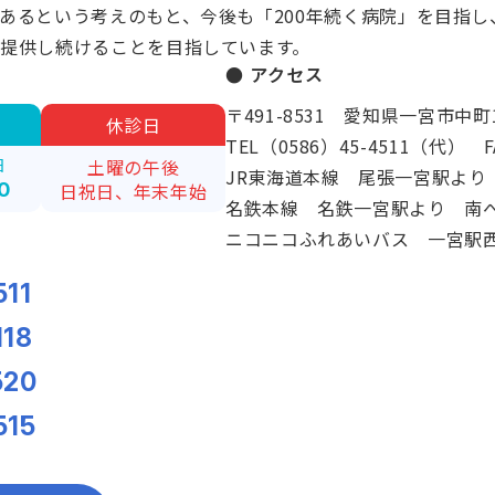
あるという考えのもと、今後も「200年続く病院」を目指
提供し続けることを目指しています。
● アクセス
〒491-8531 愛知県一宮市中町
休診日
TEL（0586）45-4511（代） FA
日
土曜の午後
JR東海道本線 尾張一宮駅より
0
日祝日、年末年始
名鉄本線 名鉄一宮駅より 南へ
。
ニコニコふれあいバス 一宮駅
511
118
520
515